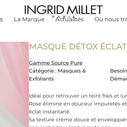
s
La Marque
Actualités
Où nous tr
MASQUE DÉTOX ÉCLAT 
Gamme Source Pure
Catégorie :
Masques &
Besoin
Exfoliants
Démaq
Idéal pour retrouver un teint frais et 
Rose élimine en douceur impuretés et t
éclat instantané.
Sa texture crème douce et enveloppante 